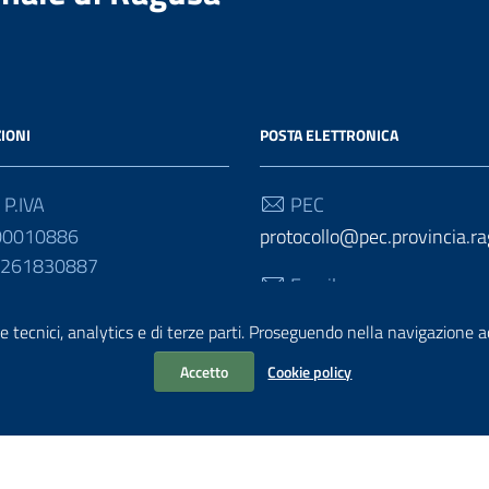
IONI
POSTA ELETTRONICA
 P.IVA
PEC
00010886
protocollo@pec.provincia.ra
01261830887
Email
urp@provincia.ragusa.it
e tecnici, analytics e di terze parti. Proseguendo nella navigazione acc
Accetto
Cookie policy
ativa sul trattamento dei dati personali
Reclami e Segnalazioni
Statisti