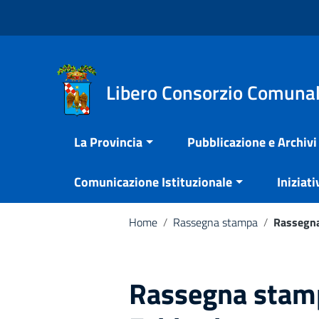
Vai ai contenuti
Nota:
Vai al menu di navigazione
questo
Vai al footer
sito
Web
include
Libero Consorzio Comunal
un
sistema
La Provincia
Pubblicazione e Archivi
di
accessibilità.
Comunicazione Istituzionale
Iniziati
Premi
Control-
F11
Home
/
Rassegna stampa
/
Rassegna
per
adattare
il
Rassegna stamp
sito
web