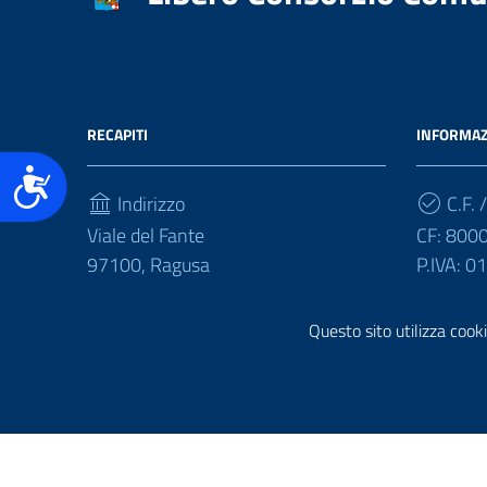
accessibilità.
RECAPITI
INFORMAZ
Accessibilità
Indirizzo
C.F. /
Viale del Fante
CF: 800
97100, Ragusa
P.IVA: 
Telefono
Questo sito utilizza cooki
(+39) 0932675111
Sezione Link Utili
Realizzazione e gestione informatica a cura di
Ergacom
Note Legali
Riutilizzo Dati
Credits
Mappa del Sito
Inform