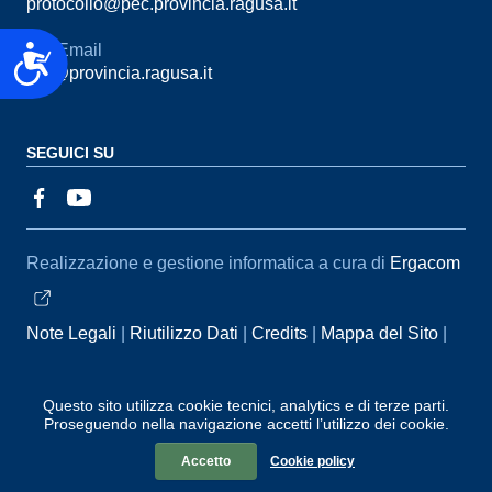
protocollo@pec.provincia.ragusa.it
Email
Accessibilità
urp@provincia.ragusa.it
SEGUICI SU
Sezione Link Utili
Realizzazione e gestione informatica a cura di
Ergacom
Note Legali
Riutilizzo Dati
Credits
Mappa del Sito
Informativa sul trattamento dei dati personali
Reclami e
Segnalazioni
Statistiche accessi
Dichiarazione di
Questo sito utilizza cookie tecnici, analytics e di terze parti.
Proseguendo nella navigazione accetti l’utilizzo dei cookie.
Accessibilità
Accetto
Cookie policy