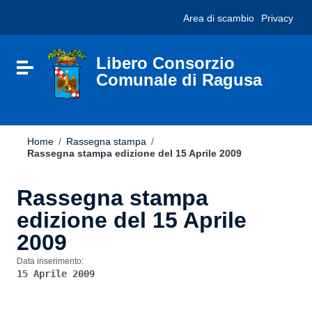
Vai ai contenuti
Nota:
Area di scambio
Privacy
Vai al menu di navigazione
questo
Vai al footer
sito
Web
include
Libero Consorzio
Attiva / disattiva la navigazione
un
Comunale di Ragusa
sistema
di
accessibilità.
Home
/
Rassegna stampa
/
Rassegna stampa edizione del 15 Aprile 2009
Rassegna stampa
edizione del 15 Aprile
2009
Data inserimento:
15 Aprile 2009