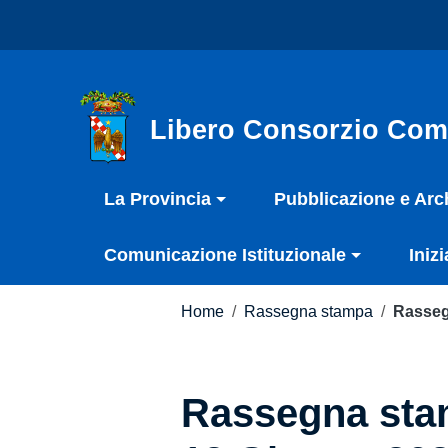
Vai ai contenuti
Nota:
Vai al menu di navigazione
questo
Vai al footer
sito
Web
include
Libero Consorzio Com
un
sistema
La Provincia
Pubblicazione e Arc
di
accessibilità.
Comunicazione Istituzionale
Inizi
Premi
Control-
F11
Home
/
Rassegna stampa
/
Rasseg
per
adattare
il
Rassegna stam
sito
web