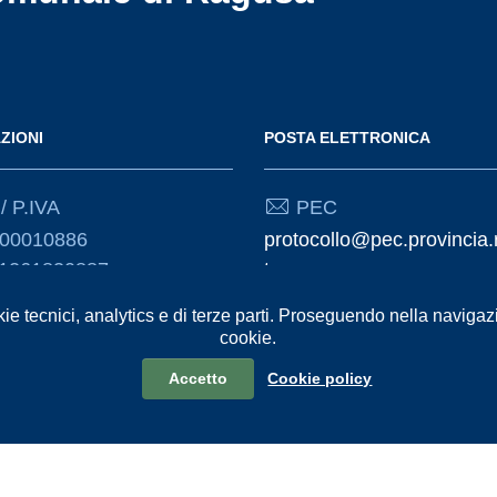
ZIONI
POSTA ELETTRONICA
/ P.IVA
PEC
000010886
protocollo@pec.provincia.
01261830887
t
kie tecnici, analytics e di terze parti. Proseguendo nella navigazio
Email
cookie.
urp@provincia.ragusa.it
Accetto
Cookie policy
formativa sul trattamento dei dati personali
Reclami e Segnalazioni