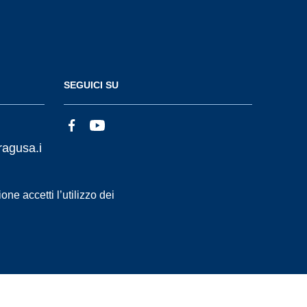
SEGUICI SU
ragusa.i
ne accetti l’utilizzo dei
Statistiche accessi
Dichiarazione di Accessibilità