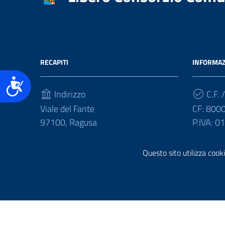
accessibilità.
RECAPITI
INFORMAZ
Accessibilità
Indirizzo
C.F. /
Viale del Fante
CF: 800
97100, Ragusa
P.IVA: 
Telefono
Questo sito utilizza cooki
(+39) 0932675111
Sezione Link Utili
Realizzazione e gestione informatica a cura di
Ergacom
Note Legali
Riutilizzo Dati
Credits
Mappa del Sito
Inform