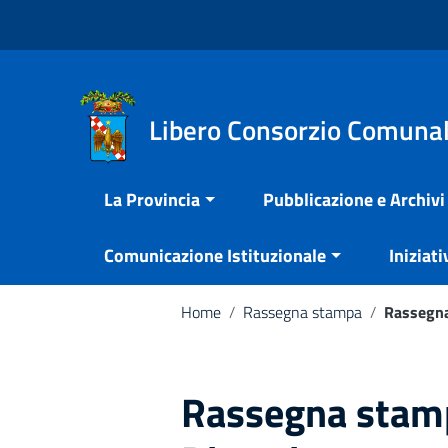
Vai ai contenuti
Nota:
Vai al menu di navigazione
questo
Vai al footer
sito
Web
include
Libero Consorzio Comunal
un
sistema
La Provincia
Pubblicazione e Archivi
di
accessibilità.
Comunicazione Istituzionale
Iniziati
Premi
Control-
F11
Home
/
Rassegna stampa
/
Rassegna
per
adattare
il
Rassegna stamp
sito
web