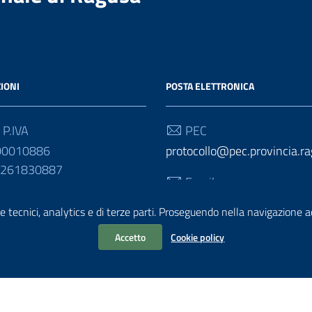
IONI
POSTA ELETTRONICA
 P.IVA
PEC
00010886
protocollo@pec.provincia.ra
01261830887
Email
urp@provincia.ragusa.it
e tecnici, analytics e di terze parti. Proseguendo nella navigazione acc
Accetto
Cookie policy
ativa sul trattamento dei dati personali
Reclami e Segnalazioni
Statisti