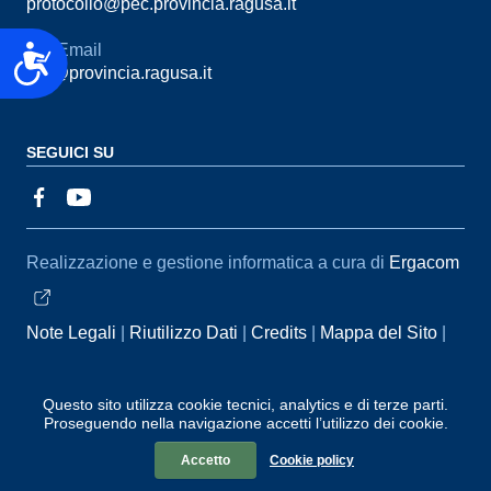
protocollo@pec.provincia.ragusa.it
Email
Accessibilità
urp@provincia.ragusa.it
SEGUICI SU
Sezione Link Utili
Realizzazione e gestione informatica a cura di
Ergacom
Note Legali
Riutilizzo Dati
Credits
Mappa del Sito
Informativa sul trattamento dei dati personali
Reclami e
Segnalazioni
Statistiche accessi
Dichiarazione di
Questo sito utilizza cookie tecnici, analytics e di terze parti.
Proseguendo nella navigazione accetti l’utilizzo dei cookie.
Accessibilità
Accetto
Cookie policy