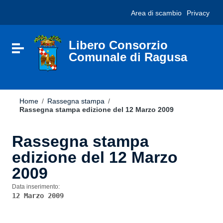
Vai ai contenuti
Nota:
Area di scambio
Privacy
Vai al menu di navigazione
questo
Vai al footer
sito
Web
include
Libero Consorzio
Attiva / disattiva la navigazione
un
Comunale di Ragusa
sistema
di
accessibilità.
Home
/
Rassegna stampa
/
Rassegna stampa edizione del 12 Marzo 2009
Rassegna stampa
edizione del 12 Marzo
2009
Data inserimento:
12 Marzo 2009