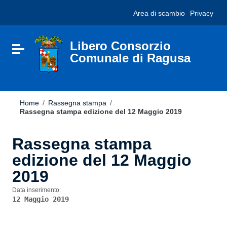
Vai ai contenuti
Nota:
Area di scambio
Privacy
Vai al menu di navigazione
questo
Vai al footer
sito
Web
include
Libero Consorzio
Attiva / disattiva la navigazione
un
Comunale di Ragusa
sistema
di
accessibilità.
Home
/
Rassegna stampa
/
Rassegna stampa edizione del 12 Maggio 2019
Rassegna stampa
edizione del 12 Maggio
2019
Data inserimento:
12 Maggio 2019