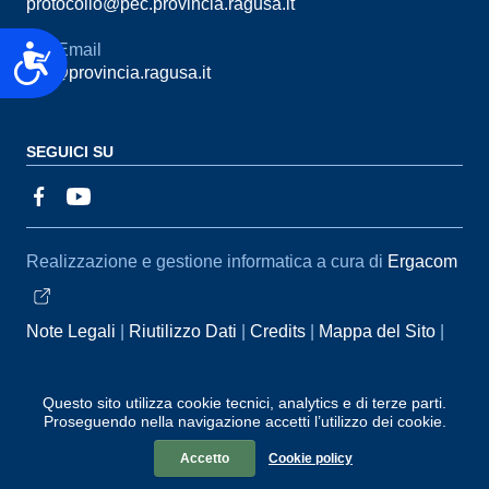
protocollo@pec.provincia.ragusa.it
Email
Accessibilità
urp@provincia.ragusa.it
SEGUICI SU
Sezione Link Utili
Realizzazione e gestione informatica a cura di
Ergacom
Note Legali
Riutilizzo Dati
Credits
Mappa del Sito
Informativa sul trattamento dei dati personali
Reclami e
Segnalazioni
Statistiche accessi
Dichiarazione di
Questo sito utilizza cookie tecnici, analytics e di terze parti.
Proseguendo nella navigazione accetti l’utilizzo dei cookie.
Accessibilità
Accetto
Cookie policy