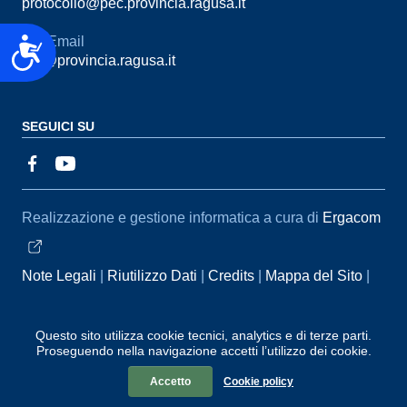
protocollo@pec.provincia.ragusa.it
Email
Accessibilità
urp@provincia.ragusa.it
SEGUICI SU
Sezione Link Utili
Realizzazione e gestione informatica a cura di
Ergacom
Note Legali
Riutilizzo Dati
Credits
Mappa del Sito
Informativa sul trattamento dei dati personali
Reclami e
Segnalazioni
Statistiche accessi
Dichiarazione di
Questo sito utilizza cookie tecnici, analytics e di terze parti.
Proseguendo nella navigazione accetti l’utilizzo dei cookie.
Accessibilità
Accetto
Cookie policy