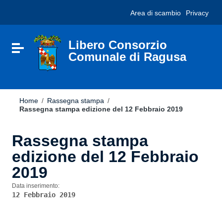
Vai ai contenuti
Nota:
Area di scambio
Privacy
Vai al menu di navigazione
questo
Vai al footer
sito
Web
include
Libero Consorzio
Attiva / disattiva la navigazione
un
Comunale di Ragusa
sistema
di
accessibilità.
Home
/
Rassegna stampa
/
Rassegna stampa edizione del 12 Febbraio 2019
Rassegna stampa
edizione del 12 Febbraio
2019
Data inserimento:
12 Febbraio 2019