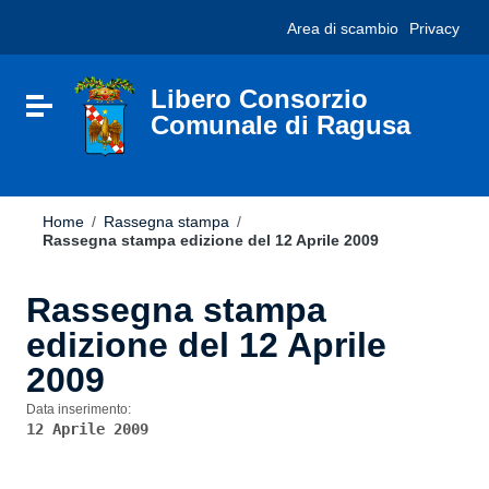
Vai ai contenuti
Nota:
Area di scambio
Privacy
Vai al menu di navigazione
questo
Vai al footer
sito
Web
include
Libero Consorzio
Attiva / disattiva la navigazione
un
Comunale di Ragusa
sistema
di
accessibilità.
Home
/
Rassegna stampa
/
Rassegna stampa edizione del 12 Aprile 2009
Rassegna stampa
edizione del 12 Aprile
2009
Data inserimento:
12 Aprile 2009