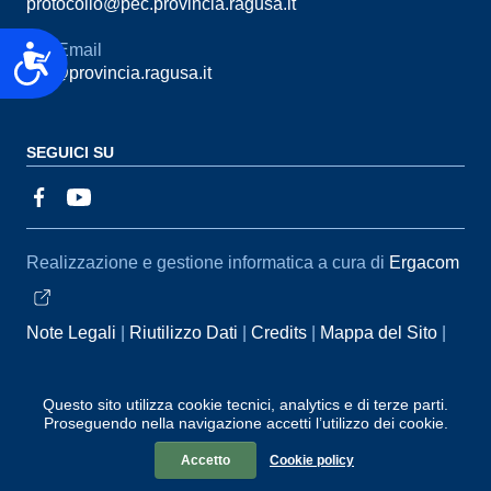
protocollo@pec.provincia.ragusa.it
Email
Accessibilità
urp@provincia.ragusa.it
SEGUICI SU
Sezione Link Utili
Realizzazione e gestione informatica a cura di
Ergacom
Note Legali
Riutilizzo Dati
Credits
Mappa del Sito
Informativa sul trattamento dei dati personali
Reclami e
Segnalazioni
Statistiche accessi
Dichiarazione di
Questo sito utilizza cookie tecnici, analytics e di terze parti.
Proseguendo nella navigazione accetti l’utilizzo dei cookie.
Accessibilità
Accetto
Cookie policy