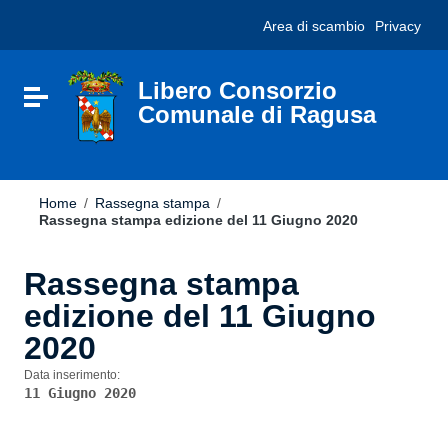
Vai ai contenuti
Nota:
Area di scambio
Privacy
Vai al menu di navigazione
questo
Vai al footer
sito
Web
include
Libero Consorzio
Attiva / disattiva la navigazione
un
Comunale di Ragusa
sistema
di
accessibilità.
Home
/
Rassegna stampa
/
Rassegna stampa edizione del 11 Giugno 2020
Rassegna stampa
edizione del 11 Giugno
2020
Data inserimento:
11 Giugno 2020