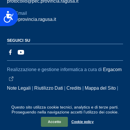
protocollo@pec.provincia.ragusa.it
Email
Accessibilità
urp@provincia.ragusa.it
SEGUICI SU
Sezione Link Utili
Realizzazione e gestione informatica a cura di
Ergacom
Note Legali
Riutilizzo Dati
Credits
Mappa del Sito
Informativa sul trattamento dei dati personali
Reclami e
Segnalazioni
Statistiche accessi
Dichiarazione di
Questo sito utilizza cookie tecnici, analytics e di terze parti.
Proseguendo nella navigazione accetti l’utilizzo dei cookie.
Accessibilità
Accetto
Cookie policy