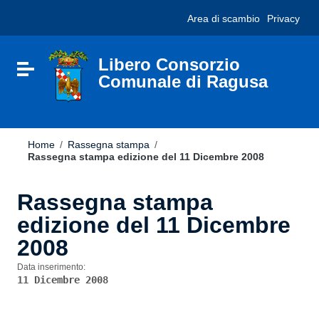
Vai ai contenuti
Nota:
Area di scambio
Privacy
Vai al menu di navigazione
questo
Vai al footer
sito
Web
include
Libero Consorzio
Attiva / disattiva la navigazione
un
Comunale di Ragusa
sistema
di
accessibilità.
Home
/
Rassegna stampa
/
Rassegna stampa edizione del 11 Dicembre 2008
Rassegna stampa
edizione del 11 Dicembre
2008
Data inserimento:
11 Dicembre 2008