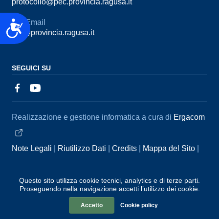
protocollo@pec.provincia.ragusa.it
Email
Accessibilità
urp@provincia.ragusa.it
SEGUICI SU
Sezione Link Utili
Realizzazione e gestione informatica a cura di
Ergacom
Note Legali
Riutilizzo Dati
Credits
Mappa del Sito
Informativa sul trattamento dei dati personali
Reclami e
Segnalazioni
Statistiche accessi
Dichiarazione di
Questo sito utilizza cookie tecnici, analytics e di terze parti.
Proseguendo nella navigazione accetti l’utilizzo dei cookie.
Accessibilità
Accetto
Cookie policy