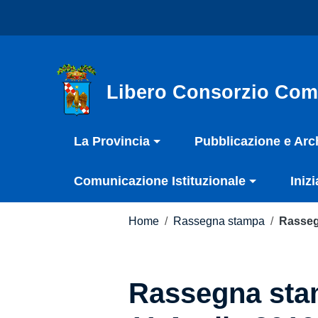
Vai ai contenuti
Nota:
Vai al menu di navigazione
questo
Vai al footer
sito
Web
include
Libero Consorzio Com
un
sistema
La Provincia
Pubblicazione e Arc
di
accessibilità.
Comunicazione Istituzionale
Inizi
Premi
Control-
F11
Home
/
Rassegna stampa
/
Rasseg
per
adattare
il
Rassegna stam
sito
web