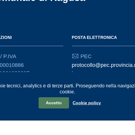
ZIONI
POSTA ELETTRONICA
/ P.IVA
PEC
000010886
protocollo@pec.provincia.
01261830887
t
kie tecnici, analytics e di terze parti. Proseguendo nella navigazio
Email
cookie.
urp@provincia.ragusa.it
Accetto
Cookie policy
formativa sul trattamento dei dati personali
Reclami e Segnalazioni