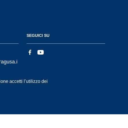
SEGUICI SU
ragusa.i
ne accetti l’utilizzo dei
Statistiche accessi
Dichiarazione di Accessibilità