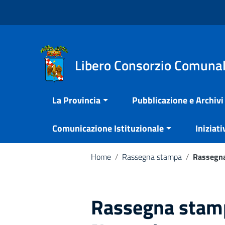
Vai ai contenuti
Nota:
Vai al menu di navigazione
questo
Vai al footer
sito
Web
include
Libero Consorzio Comunal
un
sistema
La Provincia
Pubblicazione e Archivi
di
accessibilità.
Comunicazione Istituzionale
Iniziati
Premi
Control-
F11
Home
/
Rassegna stampa
/
Rassegna
per
adattare
il
Rassegna stamp
sito
web