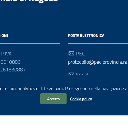
IONI
POSTA ELETTRONICA
 P.IVA
PEC
00010886
protocollo@pec.provincia.ra
01261830887
Email
urp@provincia.ragusa.it
e tecnici, analytics e di terze parti. Proseguendo nella navigazione acc
Accetto
Cookie policy
ativa sul trattamento dei dati personali
Reclami e Segnalazioni
Statisti