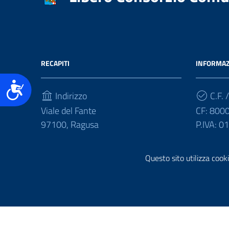
accessibilità.
RECAPITI
INFORMAZ
Accessibilità
Indirizzo
C.F. /
Viale del Fante
CF: 800
97100, Ragusa
P.IVA: 
Telefono
Questo sito utilizza cooki
(+39) 0932675111
Sezione Link Utili
Realizzazione e gestione informatica a cura di
Ergacom
Note Legali
Riutilizzo Dati
Credits
Mappa del Sito
Inform