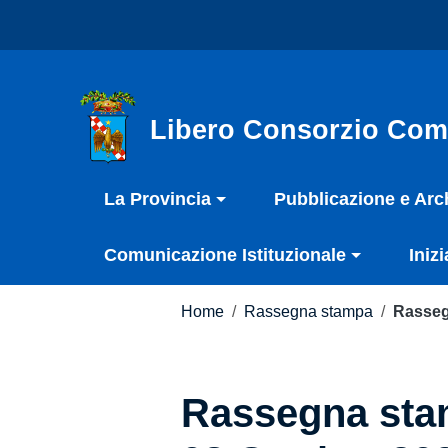
Vai ai contenuti
Nota:
Vai al menu di navigazione
questo
Vai al footer
sito
Web
include
Libero Consorzio Com
un
sistema
La Provincia
Pubblicazione e Arc
di
accessibilità.
Comunicazione Istituzionale
Inizi
Premi
Control-
F11
Home
/
Rassegna stampa
/
Rasseg
per
adattare
il
Rassegna stam
sito
web