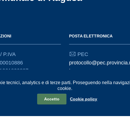
ZIONI
POSTA ELETTRONICA
/ P.IVA
PEC
000010886
protocollo@pec.provincia.
01261830887
t
kie tecnici, analytics e di terze parti. Proseguendo nella navigazio
Email
cookie.
urp@provincia.ragusa.it
Accetto
Cookie policy
formativa sul trattamento dei dati personali
Reclami e Segnalazioni