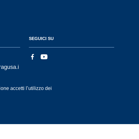
SEGUICI SU
ragusa.i
ne accetti l’utilizzo dei
Statistiche accessi
Dichiarazione di Accessibilità