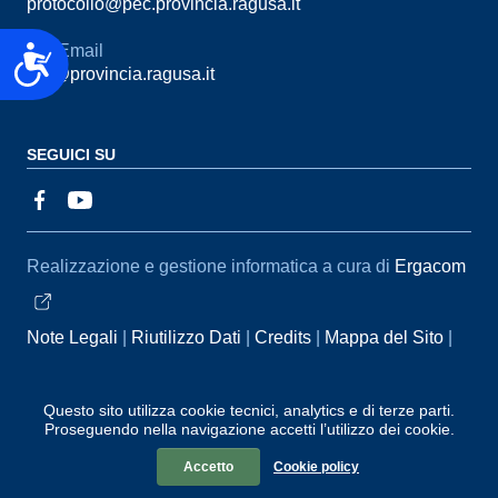
protocollo@pec.provincia.ragusa.it
Email
Accessibilità
urp@provincia.ragusa.it
SEGUICI SU
Sezione Link Utili
Realizzazione e gestione informatica a cura di
Ergacom
Note Legali
Riutilizzo Dati
Credits
Mappa del Sito
Informativa sul trattamento dei dati personali
Reclami e
Segnalazioni
Statistiche accessi
Dichiarazione di
Questo sito utilizza cookie tecnici, analytics e di terze parti.
Proseguendo nella navigazione accetti l’utilizzo dei cookie.
Accessibilità
Accetto
Cookie policy