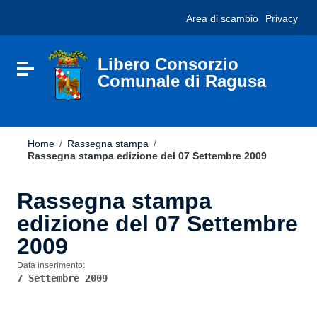
Vai ai contenuti
Nota:
Area di scambio
Privacy
Vai al menu di navigazione
questo
Vai al footer
sito
Web
include
Libero Consorzio
Attiva / disattiva la navigazione
un
Comunale di Ragusa
sistema
di
accessibilità.
Home
/
Rassegna stampa
/
Rassegna stampa edizione del 07 Settembre 2009
Rassegna stampa
edizione del 07 Settembre
2009
Data inserimento:
7 Settembre 2009