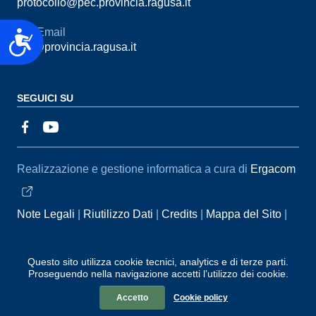
protocollo@pec.provincia.ragusa.it
Email
Accessibilità
urp@provincia.ragusa.it
SEGUICI SU
Sezione Link Utili
Realizzazione e gestione informatica a cura di
Ergacom
Note Legali
Riutilizzo Dati
Credits
Mappa del Sito
Informativa sul trattamento dei dati personali
Reclami e
Segnalazioni
Statistiche accessi
Dichiarazione di
Questo sito utilizza cookie tecnici, analytics e di terze parti.
Proseguendo nella navigazione accetti l’utilizzo dei cookie.
Accessibilità
Accetto
Cookie policy