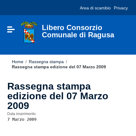
Vai ai contenuti
Nota:
Area di scambio
Privacy
Vai al menu di navigazione
questo
Vai al footer
sito
Web
include
Libero Consorzio
Attiva / disattiva la navigazione
un
Comunale di Ragusa
sistema
di
accessibilità.
Home
/
Rassegna stampa
/
Rassegna stampa edizione del 07 Marzo 2009
Rassegna stampa
edizione del 07 Marzo
2009
Data inserimento:
7 Marzo 2009