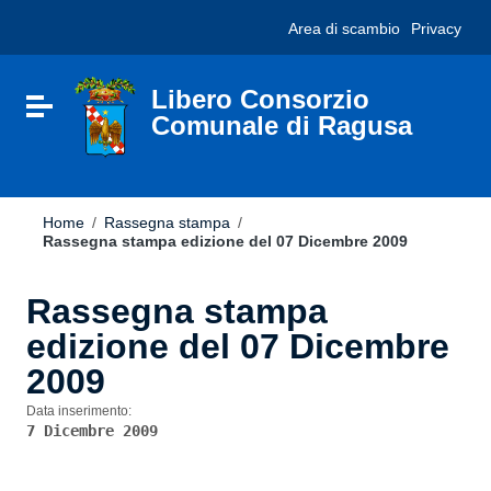
Vai ai contenuti
Nota:
Area di scambio
Privacy
Vai al menu di navigazione
questo
Vai al footer
sito
Web
include
Libero Consorzio
Attiva / disattiva la navigazione
un
Comunale di Ragusa
sistema
di
accessibilità.
Home
/
Rassegna stampa
/
Rassegna stampa edizione del 07 Dicembre 2009
Rassegna stampa
edizione del 07 Dicembre
2009
Data inserimento:
7 Dicembre 2009