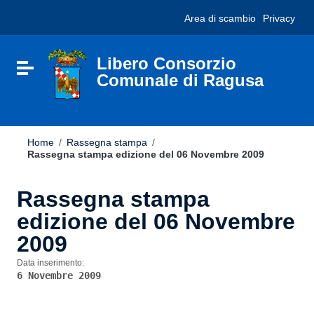
Vai ai contenuti
Nota:
Area di scambio
Privacy
Vai al menu di navigazione
questo
Vai al footer
sito
Web
include
Libero Consorzio
Attiva / disattiva la navigazione
un
Comunale di Ragusa
sistema
di
accessibilità.
Home
/
Rassegna stampa
/
Rassegna stampa edizione del 06 Novembre 2009
Rassegna stampa
edizione del 06 Novembre
2009
Data inserimento:
6 Novembre 2009