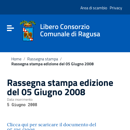
Vai ai contenuti
Nota:
Vai al menu di navigazione
Area di scambio
Privacy
questo
Vai al footer
sito
Web
include
Libero Consorzio
Attiva / disattiva la navigazione
un
Comunale di Ragusa
sistema
di
accessibilità.
Home
/
Rassegna stampa
/
Rassegna stampa edizione del 05 Giugno 2008
Rassegna stampa edizione
del 05 Giugno 2008
Data inserimento:
5 Giugno 2008
Clicca qui per scaricare il documento del