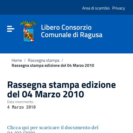
Vai ai contenuti
Nota:
Vai al menu di navigazione
Area di scambio
Privacy
questo
Vai al footer
sito
Web
include
Libero Consorzio
Attiva / disattiva la navigazione
un
Comunale di Ragusa
sistema
di
accessibilità.
Home
/
Rassegna stampa
/
Rassegna stampa edizione del 04 Marzo 2010
Rassegna stampa edizione
del 04 Marzo 2010
Data inserimento:
4 Marzo 2010
Clicca qui per scaricare il documento del