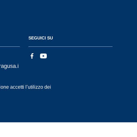
SEGUICI SU
ragusa.i
ne accetti l’utilizzo dei
Statistiche accessi
Dichiarazione di Accessibilità