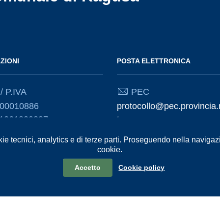
ZIONI
POSTA ELETTRONICA
/ P.IVA
PEC
000010886
protocollo@pec.provincia.
01261830887
t
kie tecnici, analytics e di terze parti. Proseguendo nella navigazio
Email
cookie.
urp@provincia.ragusa.it
Accetto
Cookie policy
formativa sul trattamento dei dati personali
Reclami e Segnalazioni