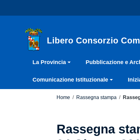
Vai ai contenuti
Nota:
Vai al menu di navigazione
questo
Vai al footer
sito
Web
include
Libero Consorzio Com
un
sistema
La Provincia
Pubblicazione e Arc
di
accessibilità.
Comunicazione Istituzionale
Inizi
Premi
Control-
F11
Home
/
Rassegna stampa
/
Rasseg
per
adattare
il
Rassegna stam
sito
web