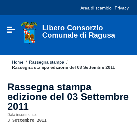
Vai ai contenuti
Nota:
Area di scambio
Privacy
Vai al menu di navigazione
questo
Vai al footer
sito
Web
include
Libero Consorzio
Attiva / disattiva la navigazione
un
Comunale di Ragusa
sistema
di
accessibilità.
Home
/
Rassegna stampa
/
Rassegna stampa edizione del 03 Settembre 2011
Rassegna stampa
edizione del 03 Settembre
2011
Data inserimento:
3 Settembre 2011