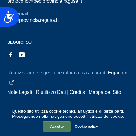
protocollo@pec.provincia.ragusa.it
Accessibilità
Email
urp@provincia.ragusa.it
SEGUICI SU
Sezione Link Utili
Realizzazione e gestione informatica a cura di
Ergacom
Note Legali
Riutilizzo Dati
Credits
Mappa del Sito
Informativa sul trattamento dei dati personali
Reclami e
Questo sito utilizza cookie tecnici, analytics e di terze parti.
Segnalazioni
Statistiche accessi
Dichiarazione di
Proseguendo nella navigazione accetti l’utilizzo dei cookie.
Accessibilità
Accetto
Cookie policy