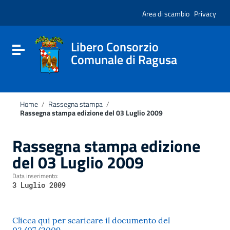
Vai ai contenuti
Nota:
Vai al menu di navigazione
Area di scambio
Privacy
questo
Vai al footer
sito
Web
include
Libero Consorzio
Attiva / disattiva la navigazione
un
Comunale di Ragusa
sistema
di
accessibilità.
Home
/
Rassegna stampa
/
Rassegna stampa edizione del 03 Luglio 2009
Rassegna stampa edizione
del 03 Luglio 2009
Data inserimento:
3 Luglio 2009
Clicca qui per scaricare il documento del