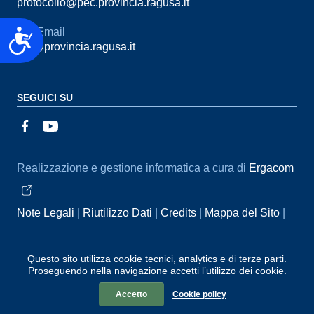
protocollo@pec.provincia.ragusa.it
Email
Accessibilità
urp@provincia.ragusa.it
SEGUICI SU
Sezione Link Utili
Realizzazione e gestione informatica a cura di
Ergacom
Note Legali
Riutilizzo Dati
Credits
Mappa del Sito
Informativa sul trattamento dei dati personali
Reclami e
Segnalazioni
Statistiche accessi
Dichiarazione di
Questo sito utilizza cookie tecnici, analytics e di terze parti.
Proseguendo nella navigazione accetti l’utilizzo dei cookie.
Accessibilità
Accetto
Cookie policy