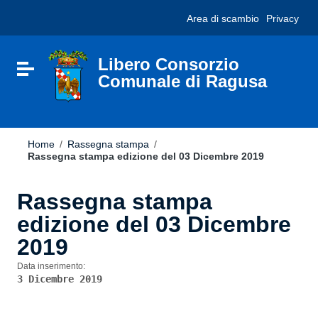
Vai ai contenuti
Nota:
Area di scambio
Privacy
Vai al menu di navigazione
questo
Vai al footer
sito
Web
include
Libero Consorzio
Attiva / disattiva la navigazione
un
Comunale di Ragusa
sistema
di
accessibilità.
Home
/
Rassegna stampa
/
Rassegna stampa edizione del 03 Dicembre 2019
Rassegna stampa
edizione del 03 Dicembre
2019
Data inserimento:
3 Dicembre 2019