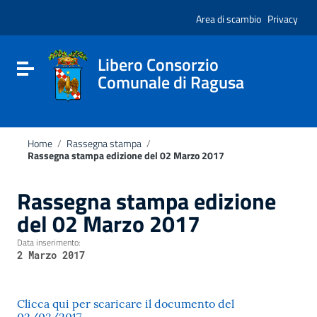
Vai ai contenuti
Nota:
Vai al menu di navigazione
Area di scambio
Privacy
questo
Vai al footer
sito
Web
include
Libero Consorzio
Attiva / disattiva la navigazione
un
Comunale di Ragusa
sistema
di
accessibilità.
Home
/
Rassegna stampa
/
Rassegna stampa edizione del 02 Marzo 2017
Rassegna stampa edizione
del 02 Marzo 2017
Data inserimento:
2 Marzo 2017
Clicca qui per scaricare il documento del