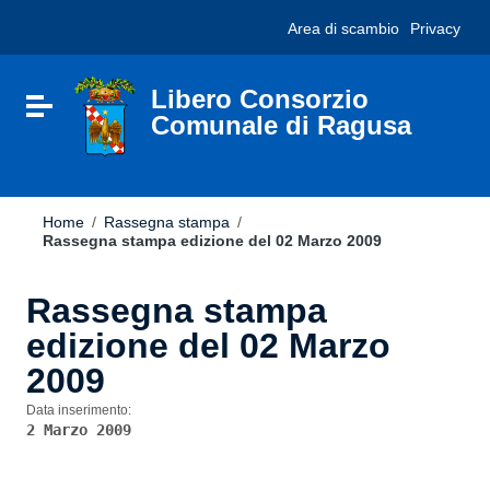
Vai ai contenuti
Nota:
Area di scambio
Privacy
Vai al menu di navigazione
questo
Vai al footer
sito
Web
include
Libero Consorzio
Attiva / disattiva la navigazione
un
Comunale di Ragusa
sistema
di
accessibilità.
Home
/
Rassegna stampa
/
Rassegna stampa edizione del 02 Marzo 2009
Rassegna stampa
edizione del 02 Marzo
2009
Data inserimento:
2 Marzo 2009