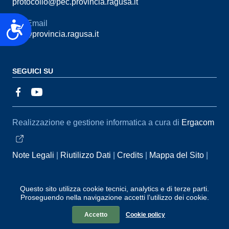
protocollo@pec.provincia.ragusa.it
Email
Accessibilità
urp@provincia.ragusa.it
SEGUICI SU
Sezione Link Utili
Realizzazione e gestione informatica a cura di
Ergacom
Note Legali
Riutilizzo Dati
Credits
Mappa del Sito
Informativa sul trattamento dei dati personali
Reclami e
Segnalazioni
Statistiche accessi
Dichiarazione di
Questo sito utilizza cookie tecnici, analytics e di terze parti.
Proseguendo nella navigazione accetti l’utilizzo dei cookie.
Accessibilità
Accetto
Cookie policy