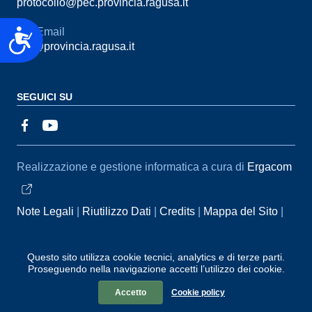
protocollo@pec.provincia.ragusa.it
Email
Accessibilità
urp@provincia.ragusa.it
SEGUICI SU
Sezione Link Utili
Realizzazione e gestione informatica a cura di
Ergacom
Note Legali
Riutilizzo Dati
Credits
Mappa del Sito
Informativa sul trattamento dei dati personali
Reclami e
Segnalazioni
Statistiche accessi
Dichiarazione di
Questo sito utilizza cookie tecnici, analytics e di terze parti.
Proseguendo nella navigazione accetti l’utilizzo dei cookie.
Accessibilità
Accetto
Cookie policy