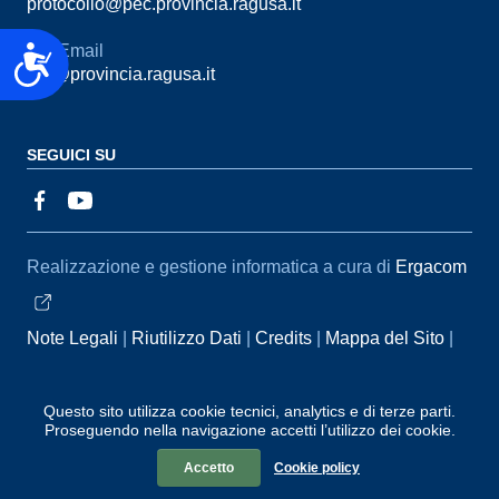
protocollo@pec.provincia.ragusa.it
Email
Accessibilità
urp@provincia.ragusa.it
SEGUICI SU
Sezione Link Utili
Realizzazione e gestione informatica a cura di
Ergacom
Note Legali
Riutilizzo Dati
Credits
Mappa del Sito
Informativa sul trattamento dei dati personali
Reclami e
Segnalazioni
Statistiche accessi
Dichiarazione di
Questo sito utilizza cookie tecnici, analytics e di terze parti.
Proseguendo nella navigazione accetti l’utilizzo dei cookie.
Accessibilità
Accetto
Cookie policy