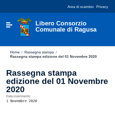
Vai ai contenuti
Nota:
Area di scambio
Privacy
Vai al menu di navigazione
questo
Vai al footer
sito
Web
include
Libero Consorzio
Attiva / disattiva la navigazione
un
Comunale di Ragusa
sistema
di
accessibilità.
Home
/
Rassegna stampa
/
Rassegna stampa edizione del 01 Novembre 2020
Rassegna stampa
edizione del 01 Novembre
2020
Data inserimento:
1 Novembre 2020