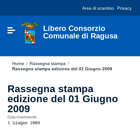
Vai ai contenuti
Nota:
Area di scambio
Privacy
Vai al menu di navigazione
questo
Vai al footer
sito
Web
include
Libero Consorzio
Attiva / disattiva la navigazione
un
Comunale di Ragusa
sistema
di
accessibilità.
Home
/
Rassegna stampa
/
Rassegna stampa edizione del 01 Giugno 2009
Rassegna stampa
edizione del 01 Giugno
2009
Data inserimento:
1 Giugno 2009