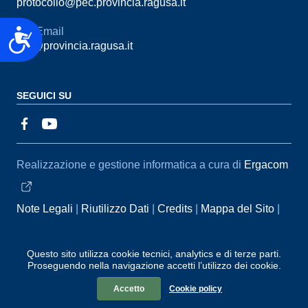
protocollo@pec.provincia.ragusa.it
Email
Accessibilità
urp@provincia.ragusa.it
SEGUICI SU
Sezione Link Utili
Realizzazione e gestione informatica a cura di
Ergacom
Note Legali
Riutilizzo Dati
Credits
Mappa del Sito
Informativa sul trattamento dei dati personali
Reclami e
Segnalazioni
Statistiche accessi
Dichiarazione di
Questo sito utilizza cookie tecnici, analytics e di terze parti.
Proseguendo nella navigazione accetti l’utilizzo dei cookie.
Accessibilità
Accetto
Cookie policy