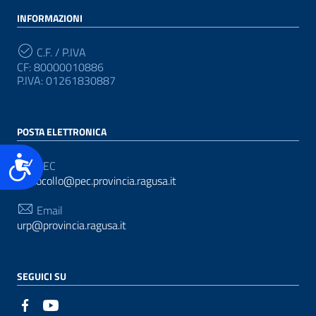
INFORMAZIONI
C.F. / P.IVA
CF: 80000010886
P.IVA: 01261830887
POSTA ELETTRONICA
Accessibilità
PEC
protocollo@pec.provincia.ragusa.it
Email
urp@provincia.ragusa.it
SEGUICI SU