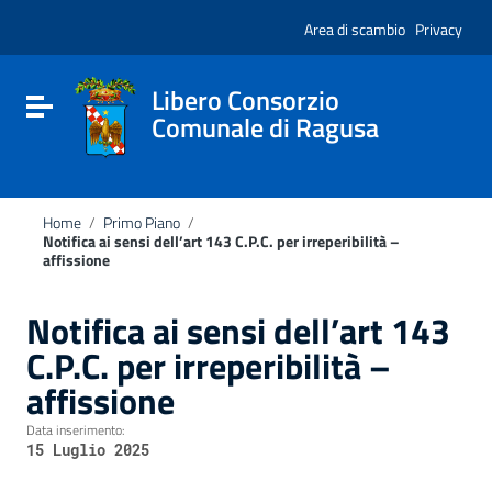
Vai ai contenuti
Nota:
Vai al menu di navigazione
Area di scambio
Privacy
questo
Vai al footer
sito
Web
include
Libero Consorzio
Attiva / disattiva la navigazione
un
Comunale di Ragusa
sistema
di
accessibilità.
Home
/
Primo Piano
/
Notifica ai sensi dell’art 143 C.P.C. per irreperibilità –
affissione
Notifica ai sensi dell’art 143
C.P.C. per irreperibilità –
affissione
Data inserimento:
15 Luglio 2025