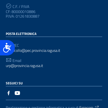
C.F. / P.IVA
CF: 80000010886
P.IVA: 01261830887
POSTA ELETTRONICA
Accessibilità
PEC
protocollo@pec.provincia.ragusa.it
Email
urp@provincia.ragusa.it
SEGUICI SU
Sezione Link Utili
Realizzazione e gestione informatica a cura di
Ergacom