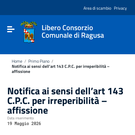
Vai ai contenuti
Nota:
Vai al menu di navigazione
Area di scambio
Privacy
questo
Vai al footer
sito
Web
include
Libero Consorzio
Attiva / disattiva la navigazione
un
Comunale di Ragusa
sistema
di
accessibilità.
Home
/
Primo Piano
/
Notifica ai sensi dell’art 143 C.P.C. per irreperibilità –
affissione
Notifica ai sensi dell’art 143
C.P.C. per irreperibilità –
affissione
Data inserimento:
19 Maggio 2026