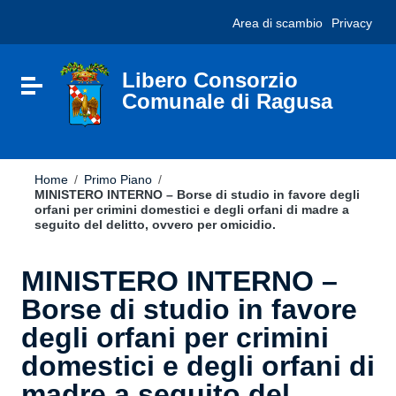
Vai ai contenuti
Nota:
Area di scambio
Privacy
Vai al menu di navigazione
questo
Vai al footer
sito
Web
include
Libero Consorzio
Attiva / disattiva la navigazione
un
Comunale di Ragusa
sistema
di
accessibilità.
Home
/
Primo Piano
/
MINISTERO INTERNO – Borse di studio in favore degli
orfani per crimini domestici e degli orfani di madre a
seguito del delitto, ovvero per omicidio.
MINISTERO INTERNO –
Borse di studio in favore
degli orfani per crimini
domestici e degli orfani di
madre a seguito del