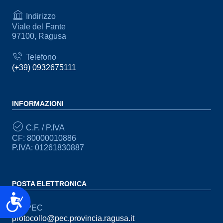
Indirizzo
Viale del Fante
97100, Ragusa
Telefono
(+39) 0932675111
INFORMAZIONI
C.F. / P.IVA
CF: 80000010886
P.IVA: 01261830887
POSTA ELETTRONICA
Accessibilità
PEC
protocollo@pec.provincia.ragusa.it