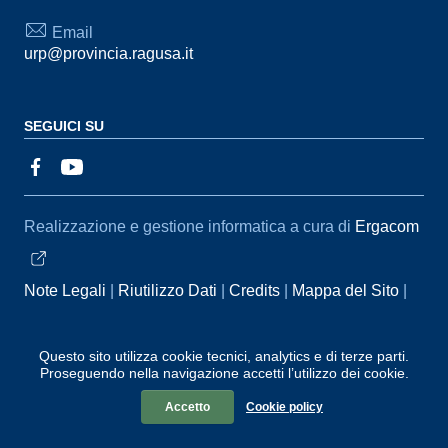
Email
urp@provincia.ragusa.it
SEGUICI SU
Sezione Link Utili
Realizzazione e gestione informatica a cura di
Ergacom
Note Legali
Riutilizzo Dati
Credits
Mappa del Sito
Informativa sul trattamento dei dati personali
Reclami e
Segnalazioni
Statistiche accessi
Dichiarazione di
Questo sito utilizza cookie tecnici, analytics e di terze parti.
Proseguendo nella navigazione accetti l’utilizzo dei cookie.
Accessibilità
Accetto
Cookie policy