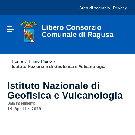
Vai ai contenuti
Nota:
Area di scambio
Privacy
Vai al menu di navigazione
questo
Vai al footer
sito
Web
include
Libero Consorzio
Attiva / disattiva la navigazione
un
Comunale di Ragusa
sistema
di
accessibilità.
Home
/
Primo Piano
/
Istituto Nazionale di Geofisica e Vulcanologia
Istituto Nazionale di
Geofisica e Vulcanologia
Data inserimento:
14 Aprile 2026