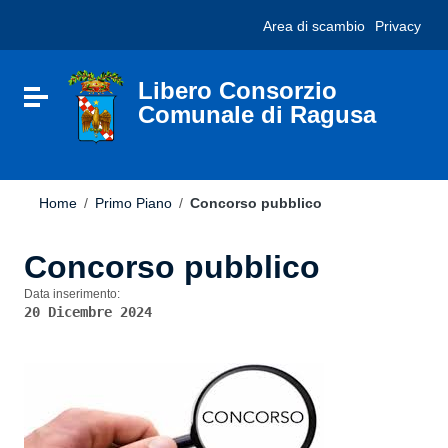
Vai ai contenuti
Nota:
Area di scambio
Privacy
Vai al menu di navigazione
questo
Vai al footer
sito
Web
include
Libero Consorzio
Attiva / disattiva la navigazione
un
Comunale di Ragusa
sistema
di
accessibilità.
Home
/
Primo Piano
/
Concorso pubblico
Concorso pubblico
Data inserimento:
20 Dicembre 2024