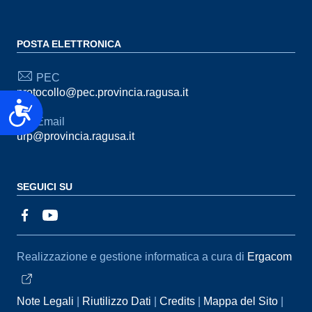
POSTA ELETTRONICA
PEC
protocollo@pec.provincia.ragusa.it
Accessibilità
Email
urp@provincia.ragusa.it
SEGUICI SU
Sezione Link Utili
Realizzazione e gestione informatica a cura di
Ergacom
Note Legali
Riutilizzo Dati
Credits
Mappa del Sito