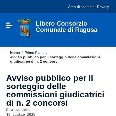
Vai ai contenuti
Nota:
Area di scambio
Privacy
Vai al menu di navigazione
questo
Vai al footer
sito
Web
include
Libero Consorzio
Attiva / disattiva la navigazione
un
Comunale di Ragusa
sistema
di
accessibilità.
Home
/
Primo Piano
/
Avviso pubblico per il sorteggio delle commissioni
giudicatrici di n. 2 concorsi
Avviso pubblico per il
sorteggio delle
commissioni giudicatrici
di n. 2 concorsi
Data inserimento:
18 Luglio 2025