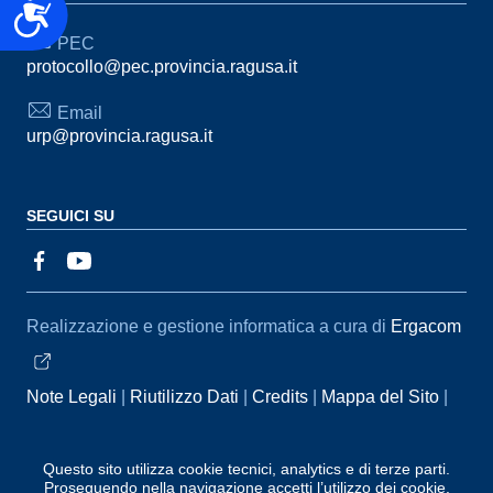
Accessibilità
PEC
protocollo@pec.provincia.ragusa.it
Email
urp@provincia.ragusa.it
SEGUICI SU
Sezione Link Utili
Realizzazione e gestione informatica a cura di
Ergacom
Note Legali
Riutilizzo Dati
Credits
Mappa del Sito
Informativa sul trattamento dei dati personali
Reclami e
Segnalazioni
Statistiche accessi
Dichiarazione di
Questo sito utilizza cookie tecnici, analytics e di terze parti.
Proseguendo nella navigazione accetti l’utilizzo dei cookie.