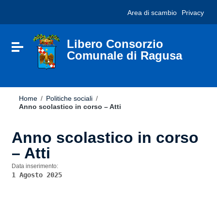
Vai ai contenuti
Nota:
Area di scambio
Privacy
Vai al menu di navigazione
questo
Vai al footer
sito
Web
include
Libero Consorzio
Attiva / disattiva la navigazione
un
Comunale di Ragusa
sistema
di
accessibilità.
Home
/
Politiche sociali
/
Anno scolastico in corso – Atti
Anno scolastico in corso
– Atti
Data inserimento:
1 Agosto 2025