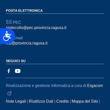
POSTA ELETTRONICA
PEC
protocollo@pec.provincia.ragusa.it
Accessibilità
Email
urp@provincia.ragusa.it
SEGUICI SU
Sezione Link Utili
Realizzazione e gestione informatica a cura di
Ergacom
Note Legali
Riutilizzo Dati
Credits
Mappa del Sito
Informativa sul trattamento dei dati personali
Reclami e