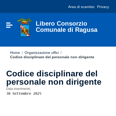
Vai ai contenuti
Nota:
Area di scambio
Privacy
Vai al menu di navigazione
questo
Vai al footer
sito
Web
include
Libero Consorzio
Attiva / disattiva la navigazione
un
Comunale di Ragusa
sistema
di
accessibilità.
Home
/
Organizzazione uffici
/
Codice disciplinare del personale non dirigente
Codice disciplinare del
personale non dirigente
Data inserimento:
30 Settembre 2025