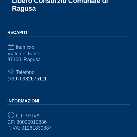
Libero Consorzio Comunale di
Ragusa
RECAPITI
Indirizzo
Viale del Fante
97100, Ragusa
Telefono
(+39) 0932675111
INFORMAZIONI
C.F. / P.IVA
CF: 80000010886
P.IVA: 01261830887