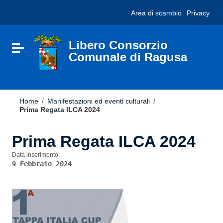
Vai ai contenuti
Nota:
Area di scambio
Privacy
Vai al menu di navigazione
questo
Vai al footer
sito
Web
include
Libero Consorzio
Attiva / disattiva la navigazione
un
Comunale di Ragusa
sistema
di
accessibilità.
Home
/
Manifestazioni ed eventi culturali
/
Prima Regata ILCA 2024
Prima Regata ILCA 2024
Data inserimento:
9 Febbraio 2024