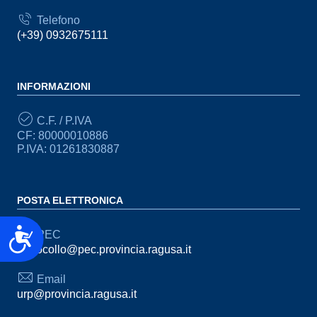
Telefono
(+39) 0932675111
INFORMAZIONI
C.F. / P.IVA
CF: 80000010886
P.IVA: 01261830887
POSTA ELETTRONICA
Accessibilità
PEC
protocollo@pec.provincia.ragusa.it
Email
urp@provincia.ragusa.it