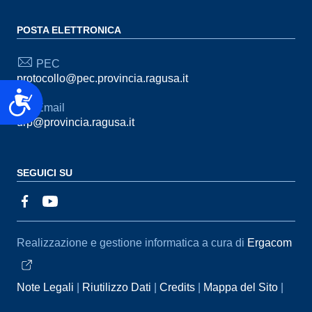
POSTA ELETTRONICA
PEC
protocollo@pec.provincia.ragusa.it
Accessibilità
Email
urp@provincia.ragusa.it
SEGUICI SU
Sezione Link Utili
Realizzazione e gestione informatica a cura di
Ergacom
Note Legali
Riutilizzo Dati
Credits
Mappa del Sito
Informativa sul trattamento dei dati personali
Reclami e