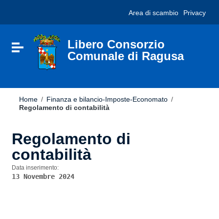
Vai ai contenuti
Nota:
Area di scambio
Privacy
Vai al menu di navigazione
questo
Vai al footer
sito
Web
include
Libero Consorzio
Attiva / disattiva la navigazione
un
Comunale di Ragusa
sistema
di
accessibilità.
Home
/
Finanza e bilancio-Imposte-Economato
/
Regolamento di contabilità
Regolamento di
contabilità
Data inserimento:
13 Novembre 2024