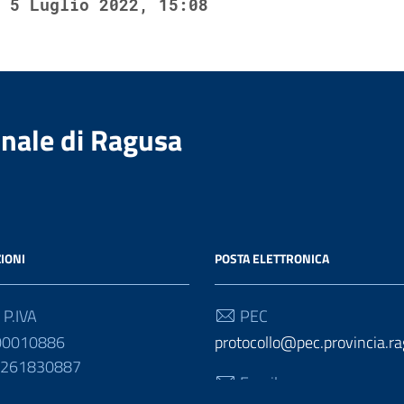
5 Luglio 2022, 15:08
nale di Ragusa
IONI
POSTA ELETTRONICA
 P.IVA
PEC
00010886
protocollo@pec.provincia.ra
01261830887
Email