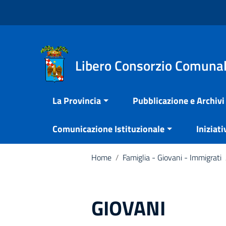
Vai ai contenuti
Nota:
Vai al menu di navigazione
questo
Vai al footer
sito
Web
include
Libero Consorzio Comunal
un
sistema
La Provincia
Pubblicazione e Archivi
di
accessibilità.
Comunicazione Istituzionale
Iniziati
Premi
Control-
F11
Home
/
Famiglia - Giovani - Immigrati
per
adattare
il
GIOVANI
sito
web