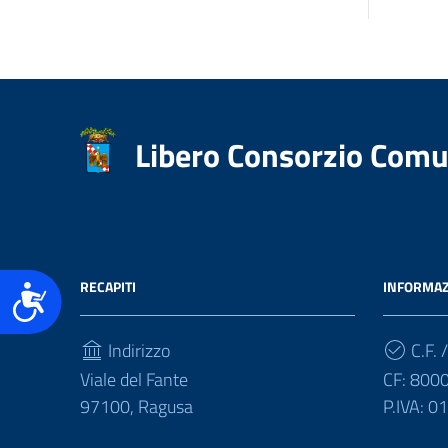
accessibilità.
Libero Consorzio Comu
RECAPITI
INFORMAZ
Accessibilità
Indirizzo
C.F. /
Viale del Fante
CF: 800
97100, Ragusa
P.IVA: 