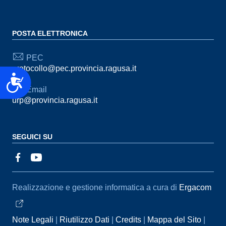
POSTA ELETTRONICA
PEC
protocollo@pec.provincia.ragusa.it
Accessibilità
Email
urp@provincia.ragusa.it
SEGUICI SU
Sezione Link Utili
Realizzazione e gestione informatica a cura di
Ergacom
Note Legali
Riutilizzo Dati
Credits
Mappa del Sito