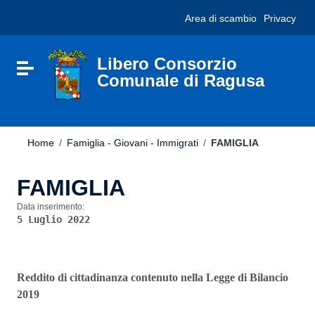
Vai ai contenuti
Nota:
Area di scambio
Privacy
Vai al menu di navigazione
questo
Vai al footer
sito
Web
include
Libero Consorzio
Attiva / disattiva la navigazione
un
Comunale di Ragusa
sistema
di
accessibilità.
Home
/
Famiglia - Giovani - Immigrati
/
FAMIGLIA
FAMIGLIA
Data inserimento:
5 Luglio 2022
Reddito di cittadinanza contenuto nella Legge di Bilancio
2019