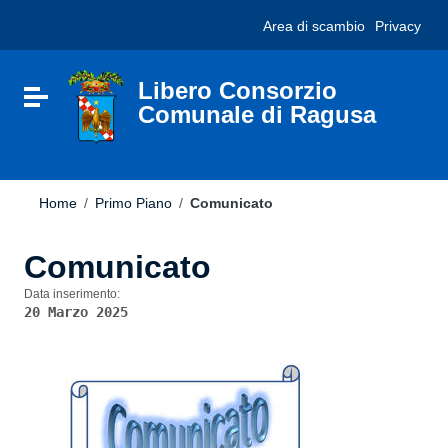
Vai ai contenuti
Nota:
Area di scambio
Privacy
Vai al menu di navigazione
questo
Vai al footer
sito
Web
include
Libero Consorzio
Attiva / disattiva la navigazione
un
Comunale di Ragusa
sistema
di
accessibilità.
Home
/
Primo Piano
/
Comunicato
Comunicato
Data inserimento:
20 Marzo 2025