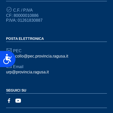
C.F. / P.IVA
CF: 80000010886
P.IVA: 01261830887
POSTA ELETTRONICA
PEC
Accessibilità
protocollo@pec.provincia.ragusa.it
Email
urp@provincia.ragusa.it
SEGUICI SU