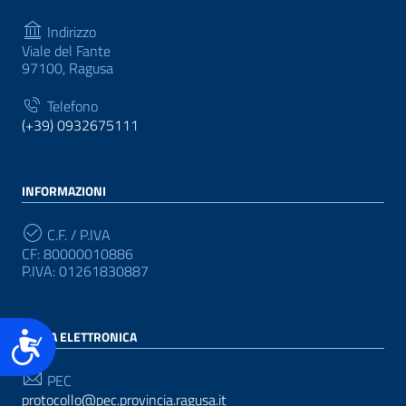
Indirizzo
Viale del Fante
97100, Ragusa
Telefono
(+39) 0932675111
INFORMAZIONI
C.F. / P.IVA
CF: 80000010886
P.IVA: 01261830887
Accessibilità
POSTA ELETTRONICA
PEC
protocollo@pec.provincia.ragusa.it