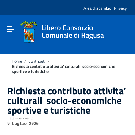
Vai ai contenuti
Nota:
Vai al menu di navigazione
Area di scambio
Privacy
questo
Vai al footer
sito
Web
include
Libero Consorzio
Attiva / disattiva la navigazione
un
Comunale di Ragusa
sistema
di
accessibilità.
Home
/
Contributi
/
Richiesta contributo attivita’ culturali socio-economiche
sportive e turistiche
Richiesta contributo attivita’
culturali socio-economiche
sportive e turistiche
Data inserimento:
9 Luglio 2026