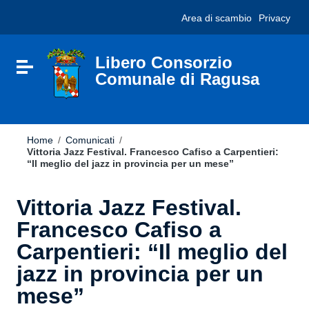
Vai ai contenuti
Nota:
Area di scambio
Privacy
Vai al menu di navigazione
questo
Vai al footer
sito
Web
include
Libero Consorzio
Attiva / disattiva la navigazione
un
Comunale di Ragusa
sistema
di
accessibilità.
Home
/
Comunicati
/
Vittoria Jazz Festival. Francesco Cafiso a Carpentieri:
“Il meglio del jazz in provincia per un mese”
Vittoria Jazz Festival.
Francesco Cafiso a
Carpentieri: “Il meglio del
jazz in provincia per un
mese”