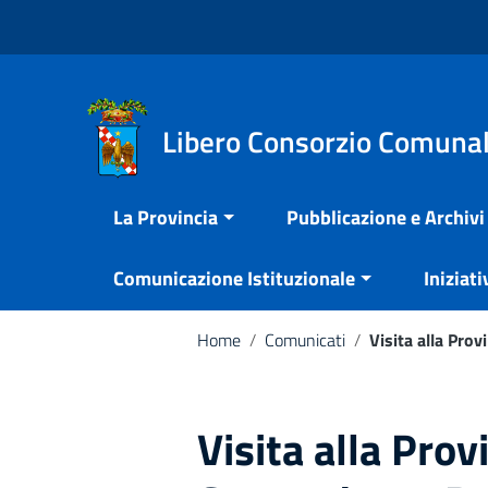
Vai ai contenuti
Nota:
Vai al menu di navigazione
questo
Vai al footer
sito
Web
include
Libero Consorzio Comunal
un
sistema
La Provincia
Pubblicazione e Archivi
di
accessibilità.
Comunicazione Istituzionale
Iniziati
Premi
Control-
F11
Home
/
Comunicati
/
Visita alla Prov
per
adattare
il
Visita alla Prov
sito
web