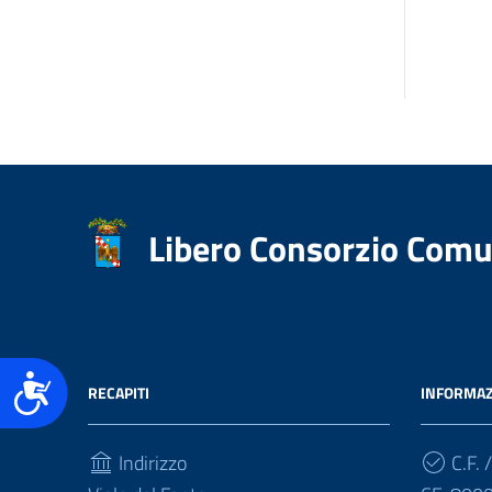
accessibilità.
Libero Consorzio Comu
Accessibilità
RECAPITI
INFORMAZ
Indirizzo
C.F. /