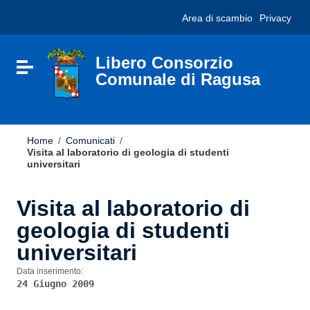
Vai ai contenuti
Nota:
Area di scambio
Privacy
Vai al menu di navigazione
questo
Vai al footer
sito
Web
include
Libero Consorzio
Attiva / disattiva la navigazione
un
Comunale di Ragusa
sistema
di
accessibilità.
Home
/
Comunicati
/
Visita al laboratorio di geologia di studenti
universitari
Visita al laboratorio di
geologia di studenti
universitari
Data inserimento:
24 Giugno 2009