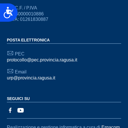
C.F. / P.IVA
Accessibilità
CF: 80000010886
P.IVA: 01261830887
POSTA ELETTRONICA
PEC
protocollo@pec.provincia.ragusa.it
Email
urp@provincia.ragusa.it
SEGUICI SU
Sezione Link Utili
Realizzazione e gestione informatica a cura di
Ergacom