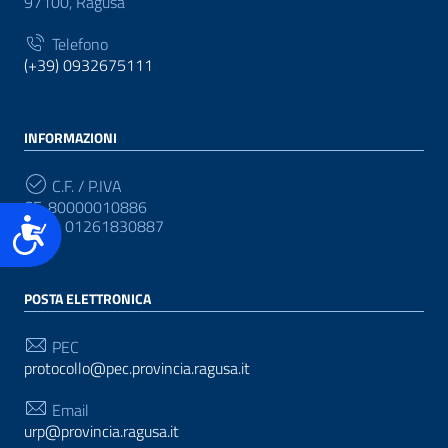
97100, Ragusa
Telefono
(+39) 0932675111
INFORMAZIONI
C.F. / P.IVA
CF: 80000010886
Accessibilità
P.IVA: 01261830887
POSTA ELETTRONICA
PEC
protocollo@pec.provincia.ragusa.it
Email
urp@provincia.ragusa.it