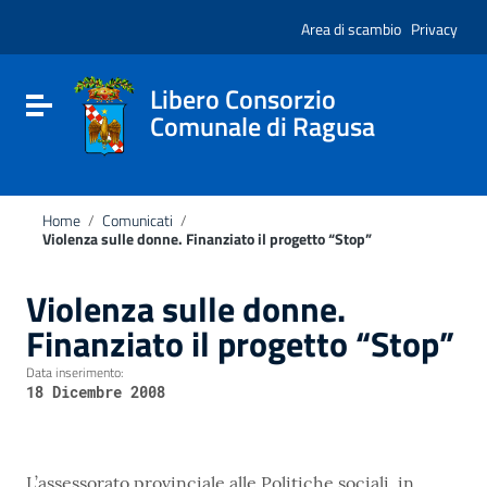
Vai ai contenuti
Nota:
Vai al menu di navigazione
Area di scambio
Privacy
questo
Vai al footer
sito
Web
include
Libero Consorzio
Attiva / disattiva la navigazione
un
Comunale di Ragusa
sistema
di
accessibilità.
Home
/
Comunicati
/
Violenza sulle donne. Finanziato il progetto “Stop”
Violenza sulle donne.
Finanziato il progetto “Stop”
Data inserimento:
18 Dicembre 2008
L’assessorato provinciale alle Politiche sociali, in