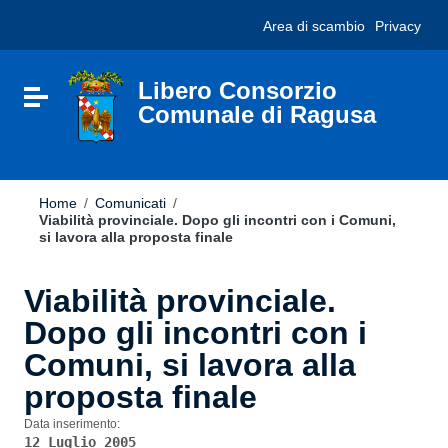
Vai ai contenuti
Nota:
Area di scambio
Privacy
Vai al menu di navigazione
questo
Vai al footer
sito
Web
include
Libero Consorzio
Attiva / disattiva la navigazione
un
Comunale di Ragusa
sistema
di
accessibilità.
Home
/
Comunicati
/
Viabilità provinciale. Dopo gli incontri con i Comuni,
si lavora alla proposta finale
Viabilità provinciale.
Dopo gli incontri con i
Comuni, si lavora alla
proposta finale
Data inserimento:
12 Luglio 2005