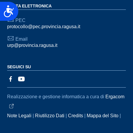
POSTA ELETTRONICA
Accessibilità
PEC
protocollo@pec.provincia.ragusa.it
Email
urp@provincia.ragusa.it
SEGUICI SU
Sezione Link Utili
Realizzazione e gestione informatica a cura di
Ergacom
Note Legali
Riutilizzo Dati
Credits
Mappa del Sito
Informativa sul trattamento dei dati personali
Reclami e