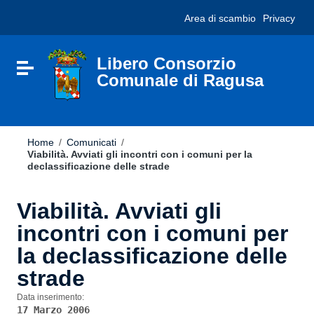
Vai ai contenuti
Nota:
Area di scambio
Privacy
Vai al menu di navigazione
questo
Vai al footer
sito
Web
include
Libero Consorzio
Attiva / disattiva la navigazione
un
Comunale di Ragusa
sistema
di
accessibilità.
Home
/
Comunicati
/
Viabilità. Avviati gli incontri con i comuni per la
declassificazione delle strade
Viabilità. Avviati gli
incontri con i comuni per
la declassificazione delle
strade
Data inserimento:
17 Marzo 2006