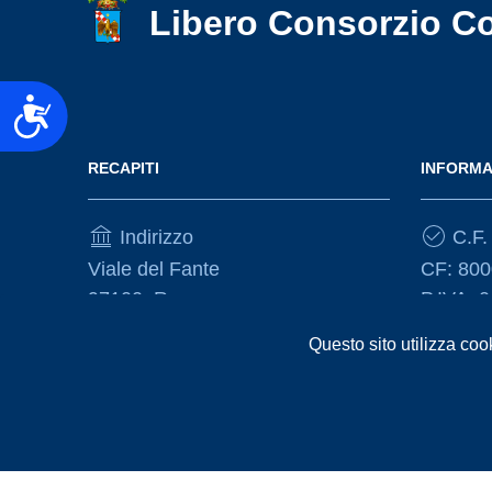
Libero Consorzio C
Accessibilità
RECAPITI
INFORMA
Indirizzo
C.F. 
Viale del Fante
CF: 80
97100, Ragusa
P.IVA: 
Questo sito utilizza coo
Telefono
(+39) 0932675111
Realizzazione e gestione informatica a cura di
Ergacom