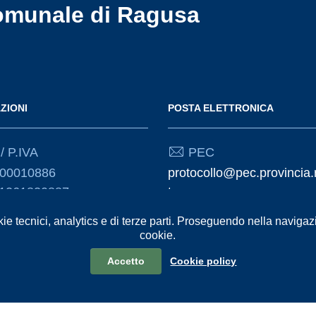
omunale di Ragusa
ZIONI
POSTA ELETTRONICA
/ P.IVA
PEC
000010886
protocollo@pec.provincia.
01261830887
t
kie tecnici, analytics e di terze parti. Proseguendo nella navigazio
Email
cookie.
urp@provincia.ragusa.it
Accetto
Cookie policy