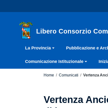
Vai ai contenuti
Nota:
Vai al menu di navigazione
questo
Vai al footer
sito
Web
include
Libero Consorzio Com
un
sistema
La Provincia
Pubblicazione e Arc
di
accessibilità.
Comunicazione Istituzionale
Inizi
Premi
Control-
F11
Home
/
Comunicati
/
Vertenza Anci
per
adattare
il
Vertenza Anci
sito
web