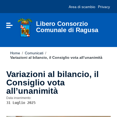
Vai ai contenuti
Nota:
Area di scambio
Privacy
Vai al menu di navigazione
questo
Vai al footer
sito
Web
include
Libero Consorzio
Attiva / disattiva la navigazione
un
Comunale di Ragusa
sistema
di
accessibilità.
Home
/
Comunicati
/
Variazioni al bilancio, il Consiglio vota all’unanimità
Variazioni al bilancio, il
Consiglio vota
all’unanimità
Data inserimento:
31 Luglio 2025