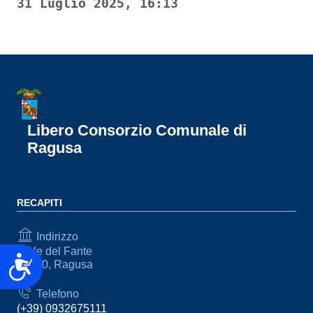
31 Luglio 2025, 16:13
Libero Consorzio Comunale di
Ragusa
RECAPITI
Indirizzo
Viale del Fante
Accessibilità
97100, Ragusa
Telefono
(+39) 0932675111